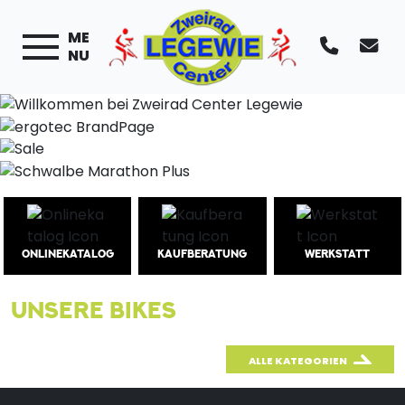
ME
NU
ONLINEKATALOG
KAUFBERATUNG
WERKSTATT
UNSERE BIKES
ALLE KATEGORIEN