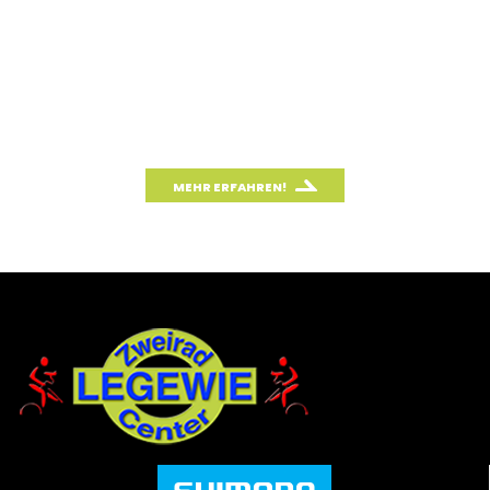
Fahrradfahren für unsere Umwelt ist?
Mit unserem CO
-Rechner kannst du einfach und
2
schnell den CO
-Ausstoß deines Autos berechnen
2
und mit dem Fahrradfahren vergleichen.
MEHR ERFAHREN!